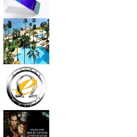
מצלמות אינפרא
₪
499
מידע נוסף
18 מברשות למאפרים + נרת
ג'מס אדום מעור
₪
720
מידע נוסף
פינצטה לד מאירה
₪
30
מידע נוסף
איסי מיאקי לגבר 'issey
Pour Homme125ML by I
₪
285
מידע נוסף