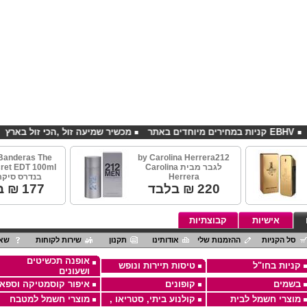
באתר
מכשיר שמיעה זול ,הכי זול בארץ
סדנאות
Banderas The
by Carolina Herrera212
לגבר מבית Carolina
Herrera
בנדרס סיקר
220
₪ בלבד
177
₪ ב
אישיות
קבוצתיות
סל הקניות
ההזמנות שלי
אודותינו
תקנון
שירות לקוחות
שאל
אופנה תכשיטים
קניות בחו"ל
טיסות תיירות ונופש
ושעונים
בשמים
קופונים
איפור קוסמטיקה וספא
מוצרי חשמל לבית
קולנוע ביתי, סטריאו ,
מוצרי חשמל למטבח