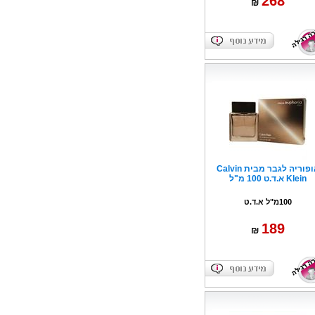
268
₪
אופוריה לגבר מבית Calvin
Klein א.ד.ט 100 מ"ל
100מ"ל א.ד.ט
189
₪