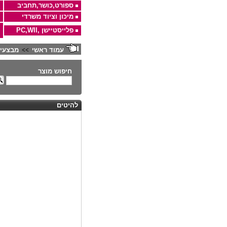
ספורט,כושר,תחביב
מיכון וציוד משרדי
פלייסטיישן ,PC,WII
עמוד ראשי
מבצעי
>>
חיפוש מוצר
להיטים