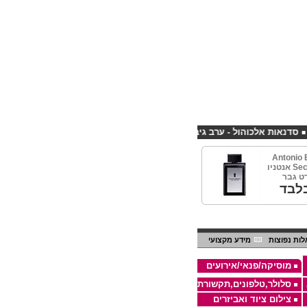
 אלכוהול - ערב גיבוש לחברות
קורס פליירינג הנחה 10% לנרשמים דרך אתר CHEAPSHOP
Antonio 
Secret EDT 100ml אנטניו
ט גבר
לבד
ות נפוצות
מידע מקצועי
מוסיקה/פנאי/אירועים
סלולר,טלפונים,תקשורת
צילום ציוד ואביזרים