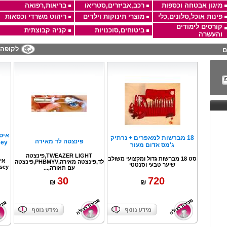
מיגון אבטחה וכספות
רכב,אביזרים,סטריאו
בריאות,רפואה
פינות אוכל,סלונים,כלי
מוצרי תינוקות וילדים
ריהוט משרדי וכסאות
קורסים לימודים
ביטוחים,סוכנויות
קניה קבוצתית
והעשרה
לקופה
ם
18 מברשות למאפרים + נרתיק
פינצטה לד מאירה
sey
ג'מס אדום מעור
TWEAZER LIGHT,פינצטה
סט 18 מברשות גדול ומקצועי משולב
לד,פינצטה מאירה,PHBMYV,פינצטה
שיער טבעי וסנטטי
 ...
עם תאורה,...
30
720
₪
₪