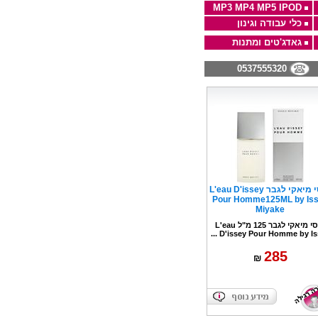
MP3 MP4 MP5 IPOD
כלי עבודה וגינון
גאדג'טים ומתנות
0537555320
איסי מיאקי לגבר L'eau D'issey
Pour Homme125ML by Is
Miyake
איסי מיאקי לגבר 125 מ"ל L'eau
D'issey Pour Homme by Issey
285
₪