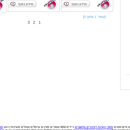
[עמוד: 1 מתוך 3]
3
2
1
ם
מיקרופונים
מסכי הקרנה
רסיברים
מחשבים
ניידים IBM
אופניים
מזרנים
ערסלים
אוהלים
מערכות ניווט
מכי