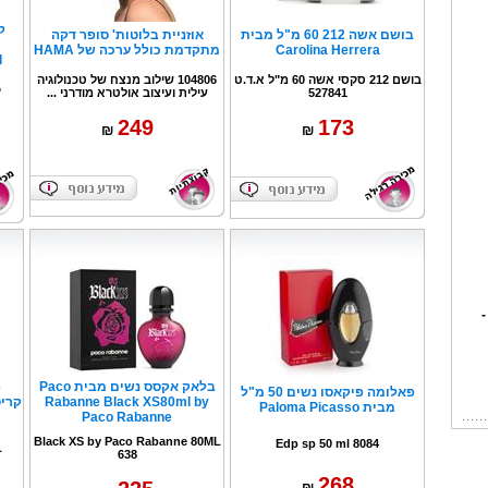
בושם אשה 212 60 מ"ל מבית
אוזניית בלוטות' סופר דקה
Carolina Herrera
מתקדמת כולל ערכה של HAMA
l
בושם 212 סקסי אשה 60 מ"ל א.ד.ט
104806 שילוב מנצח של טכנולוגיה
ק
527841
עילית ועיצוב אולטרא מודרני ...
249
173
₪
₪
-
בלאק אקסס נשים מבית Paco
e
פאלומה פיקאסו נשים 50 מ"ל
Rabanne Black XS80ml by
מבית Paloma Picasso
Paco Rabanne
Black XS by Paco Rabanne 80ML
Edp sp 50 ml 8084
L
638
268
₪