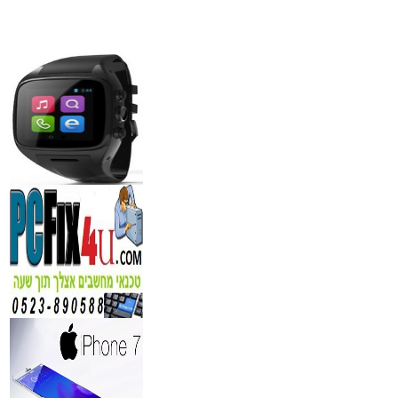
מידע נוסף
סדנאות אלכוהול - ערב גיבו
לחברות
₪
150
מידע נוסף
נגן DVD קורא DIVX עם B
מבית PIONEER
החל מ- 349
₪
מידע נוסף
מברשות איפור מיקצועי למא
₪
349
מידע נוסף
מעגל ריסים חשמלי
₪
40
מידע נוסף