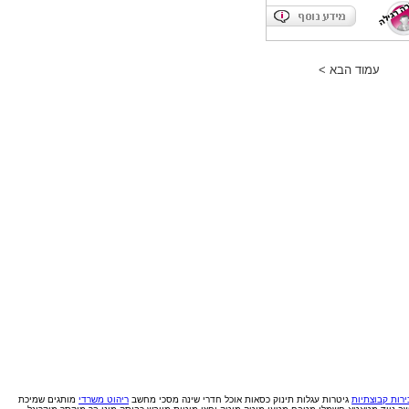
עמוד הבא >
רות קבוצתיות
גיטרות
עגלות תינוק
כסאות אוכל
חדרי שינה
מסכי מחשב
ריהוט משרדי
מותגים
שמיכת