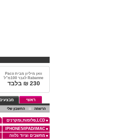
EBHV קניות במחירים מיוחדים 
וואן מיליון מבית Paco
Rabanne לגבר 100מ"ל
230
₪ בלבד
ראשי
מבצעים
הרשמה
החשבון שלי
LCD,פלזמות,ומקרנים
IPHONE5/IPAD/IMAC
מחשבים וציוד נלווה