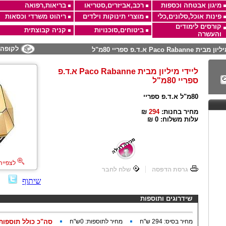
מיגון אבטחה וכספות
רכב,אביזרים,סטריאו
בריאות,רפואה
פינות אוכל,סלונים,כלי
מוצרי תינוקות וילדים
ריהוט משרדי וכסאות
קורסים לימודים
ביטוחים,סוכנויות
קניה קבוצתית
והעשרה
לקופה
Paco Rabanne א.ד.פ ספריי 80מ"ל
ליידי מיליון מבית Paco Rabanne א.ד.פ
ספריי 80מ"ל
80מ"ל א.ד.פ ספריי
מחיר בחנות:
294
₪
עלות משלוח:
₪ 0
לצפייה
גרסת הדפסה
שלח לחבר
שיתוף
שידרוגים ותוספות
מחיר בסיס:
294
ש"ח
מחיר לתוספות:
0
ש"ח
סה"כ כולל תוספות