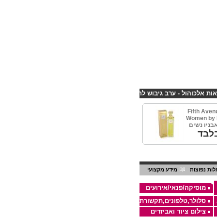
הול - ערב גיבוש לחברות
קורס פליירינג הנחה 10% לנרשמים דרך אתר CHEAPSHOP
Fifth Aven
Women by E
לבד
ות נפוצות
מידע מקצועי
מוסיקה/פנאי/אירועים
סלולר,טלפונים,תקשורת
צילום ציוד ואביזרים