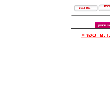
צעת
הזמן כעת
י הספק
ון מבית Paco Rabanne א.ד.פ ספריי