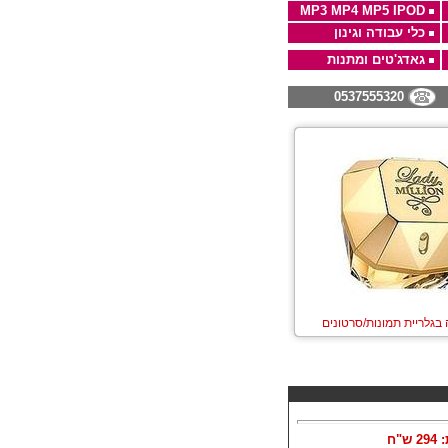
MP3 MP4 MP5 IPOD
כלי עבודה וגינון
גאדג'טים ומתנות
0537555320
 בגלריית תמונות/סרטונים
:
294
ש"ח