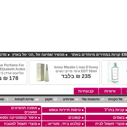
מכשיר שמיעה זול ,הכי זול בארץ
סדנאות אלכו
ue Perfume For
Issey Miyake L'eau D'Issey
lizabeth Arden
EDT 50ml איסי מייקי נשים
אליזבט ארדן 5 אבניו נשים
235
₪ בלבד
178
₪ ב
אישיות
קבוצתיות
סל הקניות
ההזמנות שלי
אודותינו
תקנון
שירות לקוחות
שאל
אופנה תכשיטים
קניות בחו"ל
טיסות תיירות ונופש
ושעונים
בשמים
קופונים
איפור קוסמטיקה וספא
מוצרי חשמל לבית
קולנוע ביתי, סטריאו ,
מוצרי חשמל למטבח