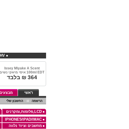
EBHV קניות במחירים מיוחדים באתר
Issey Miyake A Scent
100ml EDT איסי מיאקי נשים
364
₪ בלבד
ראשי
מבצעים
הרשמה
החשבון שלי
LCD,פלזמות,ומקרנים
IPHONE5/IPAD/IMAC
מחשבים וציוד נלווה