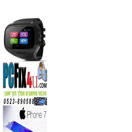
מידע נוסף
סדנאות אלכוהול - ערב גיבו
לחברות
₪
150
מידע נוסף
נגן DVD קורא DIVX עם 
מבית PIONEER
החל מ- 349
₪
מידע נוסף
מברשות איפור מיקצועי למ
₪
349
מידע נוסף
מעגל ריסים חשמלי
₪
40
מידע נוסף