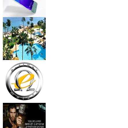
מצלמות אינפרא
₪
499
מידע נוסף
18 מברשות למאפרים + נרת
ג'מס אדום מעור
₪
720
מידע נוסף
פינצטה לד מאירה
₪
30
מידע נוסף
איסי מיאקי לגבר issey
Pour Homme125ML by I
₪
285
מידע נוסף