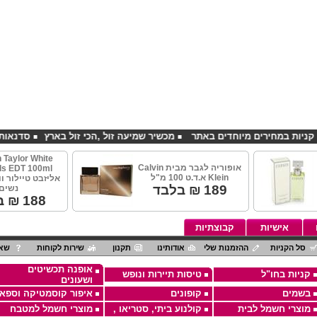
מכשיר שמיעה זול ,הכי זול בארץ
סדנאות אלכוהול
h Taylor White
אופוריה לגבר מבית Calvin
s EDT 100ml
Klein א.ד.ט 100 מ"ל
אליזבט טיילור וו
189
₪ בלבד
נשים
188
₪ ב
אישיות
קבוצתיות
סל הקניות
ההזמנות שלי
אודותינו
תקנון
שירות לקוחות
שאל
אופנה תכשיטים
קניות בחו"ל
טיסות תיירות ונופש
ושעונים
בשמים
קופונים
איפור קוסמטיקה וספא
מוצרי חשמל לבית
קולנוע ביתי, סטריאו ,
מוצרי חשמל למטבח