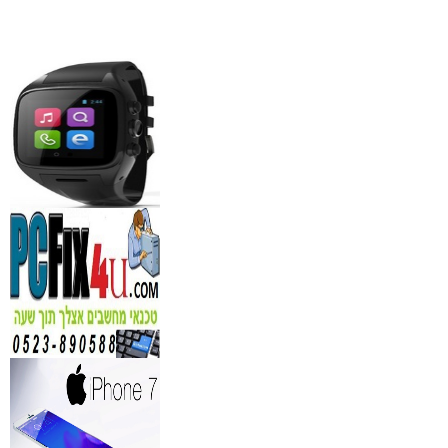
מידע נוסף
סדנאות אלכוהול - ערב גיבו
לחברות
₪
150
מידע נוסף
נגן DVD קורא DIVX עם 
מבית PIONEER
החל מ- 349
₪
מידע נוסף
מברשות איפור מיקצועי למ
₪
349
מידע נוסף
מעגל ריסים חשמלי
₪
40
מידע נוסף