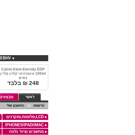
EBHV קניות במחירים מיוחדים באתר
Calvin Klein Eternity EDP
100ml אינטרניטי קלוין קליין
נשים
248
₪ בלבד
ראשי
מבצעים
הרשמה
החשבון שלי
LCD,פלזמות,ומקרנים
IPHONE5/IPAD/IMAC
מחשבים וציוד נלווה