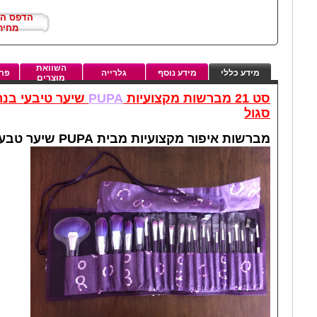
הדפס ה
מחיר
השוואת
מידע כללי
מידע נוסף
גלרייה
פרט
מוצרים
סט 21 מברשות מקצועיות
PUPA
שיער טיבעי בנר
סגול
מברשות איפור מקצועיות מבית PUPA שיער טבעי