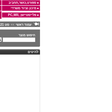
ספורט,כושר,תחביב
מיכון וציוד משרדי
פלייסטיישן ,PC,WII
עמוד ראשי
סט 21 מברשות מקצועיות PUPA שיער טיבעי בנרתיק עור ג'מס סגול
>>
חיפוש מוצר
להיטים