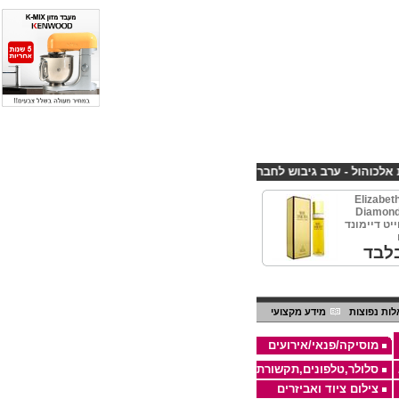
 - ערב גיבוש לחברות
קורס פליירינג הנחה 10% לנרשמים דרך אתר CHEAPSHOP
Elizabet
Diamond
ייט דיימונד
לבד
ות נפוצות
מידע מקצועי
מוסיקה/פנאי/אירועים
סלולר,טלפונים,תקשורת
צילום ציוד ואביזרים