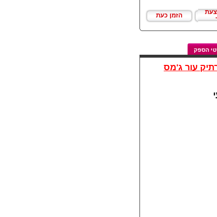
צעת
הזמן כעת
י הספק
תיק עור ג'מס