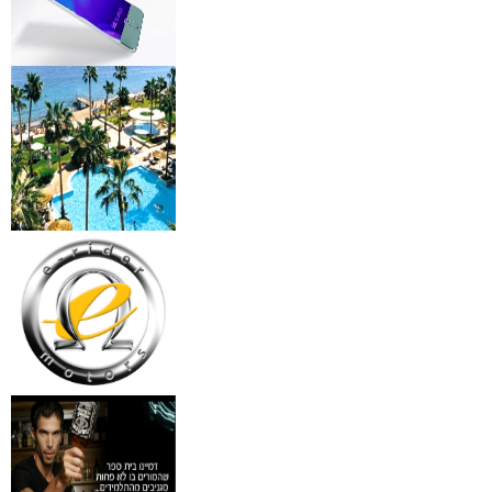
מצלמות אינפרא
₪
499
מידע נוסף
18 מברשות למאפרים + נרת
ג'מס אדום מעור
₪
720
מידע נוסף
פינצטה לד מאירה
₪
30
מידע נוסף
איסי מיאקי לגבר issey
Pour Homme125ML by I
₪
285
מידע נוסף