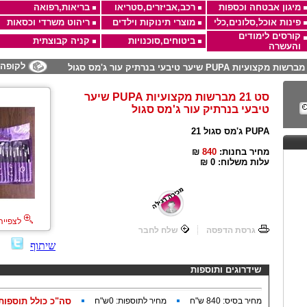
מיגון אבטחה וכספות
רכב,אביזרים,סטריאו
בריאות,רפואה
פינות אוכל,סלונים,כלי
מוצרי תינוקות וילדים
ריהוט משרדי וכסאות
קורסים לימודים
ביטוחים,סוכנויות
קניה קבוצתית
והעשרה
לקופה
סט 21 מברשות מקצועיות PUPA שיער
טיבעי בנרתיק עור ג'מס סגול
PUPA ג'מס סגול 21
מחיר בחנות:
840
₪
עלות משלוח:
₪ 0
לצפייה
גרסת הדפסה
שלח לחבר
שיתוף
שידרוגים ותוספות
מחיר בסיס:
840
ש"ח
מחיר לתוספות:
0
ש"ח
סה"כ כולל תוספות